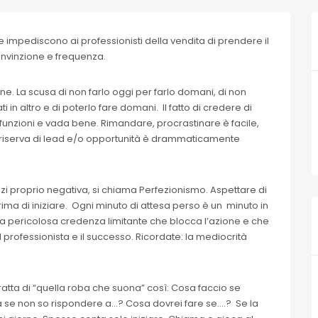
he impediscono ai professionisti della vendita di prendere il
nvinzione e frequenza.
e. La scusa di non farlo oggi per farlo domani, di non
in altro e di poterlo fare domani. Il fatto di credere di
funzioni e vada bene. Rimandare, procrastinare è facile,
la riserva di lead e/o opportunità è drammaticamente
i proprio negativa, si chiama Perfezionismo. Aspettare di
 prima di iniziare. Ogni minuto di attesa perso è un minuto in
 una pericolosa credenza limitante che blocca l’azione e che
il professionista e il successo. Ricordate: la mediocrità
Si tratta di “quella roba che suona” così: Cosa faccio se
a se non so rispondere a…? Cosa dovrei fare se….? Se la