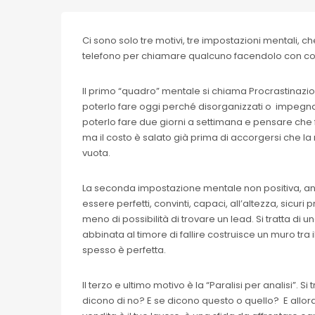
Ci sono solo tre motivi, tre impostazioni mentali, c
telefono per chiamare qualcuno facendolo con co
Il primo “quadro” mentale si chiama Procrastinazion
poterlo fare oggi perché disorganizzati o impegnati 
poterlo fare due giorni a settimana e pensare che 
ma il costo è salato già prima di accorgersi che 
vuota.
La seconda impostazione mentale non positiva, anz
essere perfetti, convinti, capaci, all’altezza, sicuri
meno di possibilità di trovare un lead. Si tratta di
abbinata al timore di fallire costruisce un muro tra 
spesso è perfetta.
Il terzo e ultimo motivo è la “Paralisi per analisi”. 
dicono di no? E se dicono questo o quello? E allor