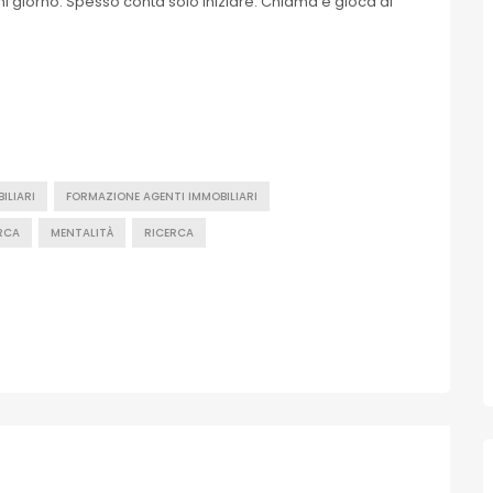
gni giorno. Spesso conta solo iniziare. Chiama e gioca al
ILIARI
FORMAZIONE AGENTI IMMOBILIARI
RCA
MENTALITÀ
RICERCA