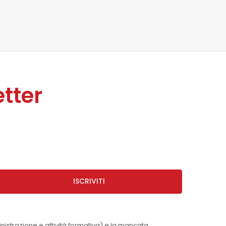
tter
ISCRIVITI
inistrazione e attività formativa) e la mancata