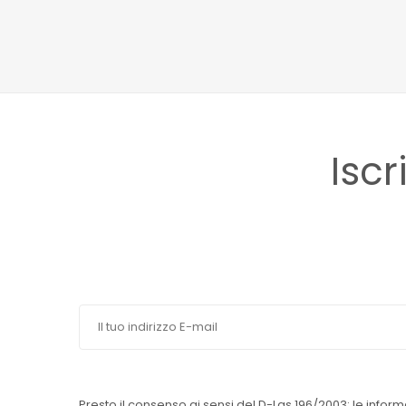
Iscr
Presto il consenso ai sensi del D-Lgs 196/2003: le inform