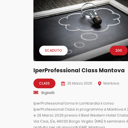
SCADUTO
200
IperProfessional Class Mantova
CLASS
25 Marzo 2026
Mantova
Biglietti
IperProfessional torna in Lombardia il corso
IperProfessional Class in programma a Mantova il 
e 26 Marzo 2026 presso il Best Western Hotel Crista
Via Cisa, 1/e, 46030 Borgo Virgilio (MN) Il seminario 
gratuito per gli associati FIAIP Mantova...