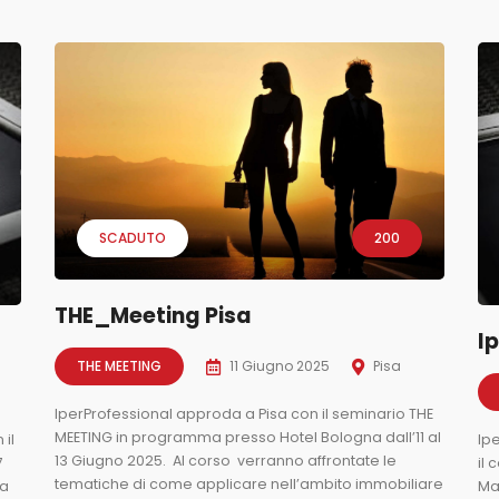
SCADUTO
200
THE_Meeting Pisa
I
THE MEETING
11 Giugno 2025
Pisa
IperProfessional approda a Pisa con il seminario THE
MEETING in programma presso Hotel Bologna dall’11 al
 il
Ip
13 Giugno 2025. Al corso verranno affrontate le
7
il 
tematiche di come applicare nell’ambito immobiliare
ia
Mag