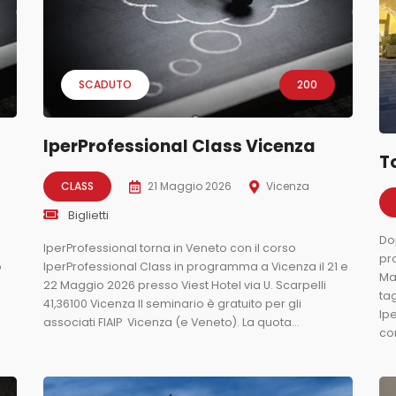
SCADUTO
200
IperProfessional Class Vicenza
T
CLASS
21 Maggio 2026
Vicenza
Biglietti
Do
IperProfessional torna in Veneto con il corso
pr
o
IperProfessional Class in programma a Vicenza il 21 e
Ma
22 Maggio 2026 presso Viest Hotel via U. Scarpelli
tag
41,36100 Vicenza Il seminario è gratuito per gli
Ip
associati FIAIP Vicenza (e Veneto). La quota...
con