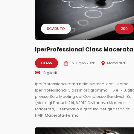
SCADUTO
200
IperProfessional Class Macerata
CLASS
16 Luglio 2026
Macerata
Biglietti
IperProfessional torna nelle Marche con il corso
IperProfessional Class in programma il 16 e 17 Lugli
presso Sala Meeting del Complesso Sandwich Bar
(Via Luigi Einaudi, 214, 62012 Civitanova Marche -
Macerata) Il seminario è gratuito per gli associati
FIAIP Macerata-Fermo...