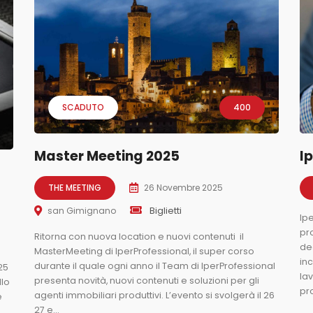
SCADUTO
400
Master Meeting 2025
I
THE MEETING
26 Novembre 2025
Biglietti
san Gimignano
Ipe
pr
Ritorna con nuova location e nuovi contenuti il
de
MasterMeeting di IperProfessional, il super corso
inc
durante il quale ogni anno il Team di IperProfessional
25
la
presenta novità, nuovi contenuti e soluzioni per gli
llo
pro
agenti immobiliari produttivi. L’evento si svolgerà il 26
è
27 e...