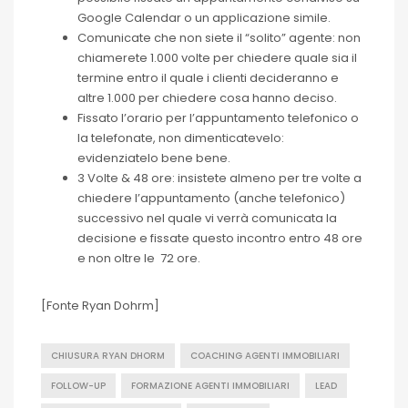
Google Calendar o un applicazione simile.
Comunicate che non siete il “solito” agente: non
chiamerete 1.000 volte per chiedere quale sia il
termine entro il quale i clienti decideranno e
altre 1.000 per chiedere cosa hanno deciso.
Fissato l’orario per l’appuntamento telefonico o
la telefonate, non dimenticatevelo:
evidenziatelo bene bene.
3 Volte & 48 ore: insistete almeno per tre volte a
chiedere l’appuntamento (anche telefonico)
successivo nel quale vi verrà comunicata la
decisione e fissate questo incontro entro 48 ore
e non oltre le 72 ore.
[Fonte Ryan Dohrm]
CHIUSURA RYAN DHORM
COACHING AGENTI IMMOBILIARI
FOLLOW-UP
FORMAZIONE AGENTI IMMOBILIARI
LEAD