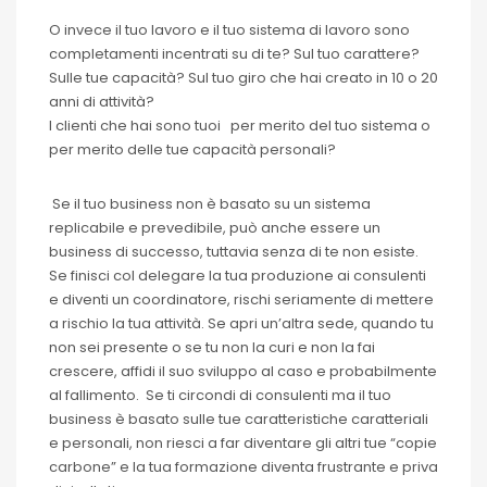
O invece il tuo lavoro e il tuo sistema di lavoro sono
completamenti incentrati su di te? Sul tuo carattere?
Sulle tue capacità? Sul tuo giro che hai creato in 10 o 20
anni di attività?
I clienti che hai sono tuoi per merito del tuo sistema o
per merito delle tue capacità personali?
Se il tuo business non è basato su un sistema
replicabile e prevedibile, può anche essere un
business di successo, tuttavia senza di te non esiste.
Se finisci col delegare la tua produzione ai consulenti
e diventi un coordinatore, rischi seriamente di mettere
a rischio la tua attività. Se apri un’altra sede, quando tu
non sei presente o se tu non la curi e non la fai
crescere, affidi il suo sviluppo al caso e probabilmente
al fallimento. Se ti circondi di consulenti ma il tuo
business è basato sulle tue caratteristiche caratteriali
e personali, non riesci a far diventare gli altri tue “copie
carbone” e la tua formazione diventa frustrante e priva