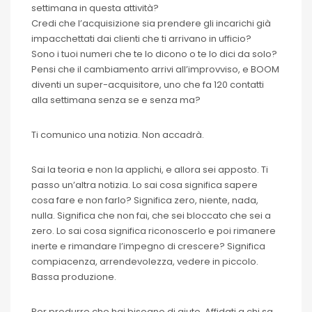
settimana in questa attività?
Credi che l’acquisizione sia prendere gli incarichi già
impacchettati dai clienti che ti arrivano in ufficio?
Sono i tuoi numeri che te lo dicono o te lo dici da solo?
Pensi che il cambiamento arrivi all’improvviso, e BOOM
diventi un super-acquisitore, uno che fa 120 contatti
alla settimana senza se e senza ma?
Ti comunico una notizia. Non accadrà.
Sai la teoria e non la applichi, e allora sei apposto. Ti
passo un’altra notizia. Lo sai cosa significa sapere
cosa fare e non farlo? Significa zero, niente, nada,
nulla. Significa che non fai, che sei bloccato che sei a
zero. Lo sai cosa significa riconoscerlo e poi rimanere
inerte e rimandare l’impegno di crescere? Significa
compiacenza, arrendevolezza, vedere in piccolo.
Bassa produzione.
Per produrre che hai bisogno di aiuto. Affidati a chi sa