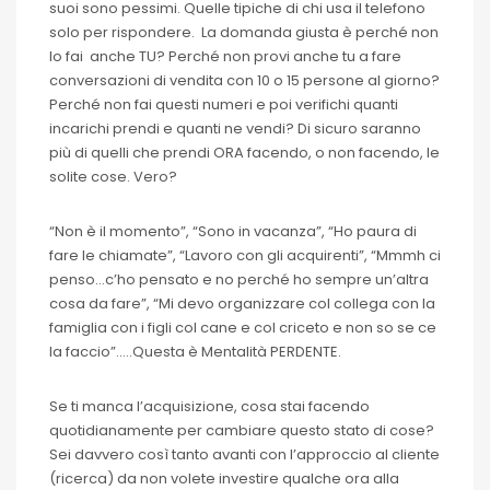
suoi sono pessimi. Quelle tipiche di chi usa il telefono
solo per rispondere. La domanda giusta è perché non
lo fai anche TU? Perché non provi anche tu a fare
conversazioni di vendita con 10 o 15 persone al giorno?
Perché non fai questi numeri e poi verifichi quanti
incarichi prendi e quanti ne vendi? Di sicuro saranno
più di quelli che prendi ORA facendo, o non facendo, le
solite cose. Vero?
“Non è il momento”, “Sono in vacanza”, “Ho paura di
fare le chiamate”, “Lavoro con gli acquirenti”, “Mmmh ci
penso…c’ho pensato e no perché ho sempre un’altra
cosa da fare”, “Mi devo organizzare col collega con la
famiglia con i figli col cane e col criceto e non so se ce
la faccio”…..Questa è Mentalità PERDENTE.
Se ti manca l’acquisizione, cosa stai facendo
quotidianamente per cambiare questo stato di cose?
Sei davvero così tanto avanti con l’approccio al cliente
(ricerca) da non volete investire qualche ora alla