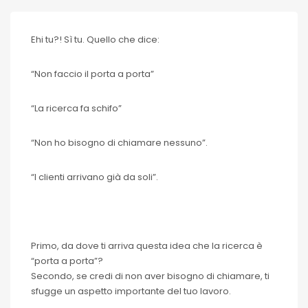
Ehi tu?! Sì tu. Quello che dice:
“Non faccio il porta a porta”
“La ricerca fa schifo”
“Non ho bisogno di chiamare nessuno”.
“I clienti arrivano già da soli”.
Primo, da dove ti arriva questa idea che la ricerca è
“porta a porta”?
Secondo, se credi di non aver bisogno di chiamare, ti
sfugge un aspetto importante del tuo lavoro.