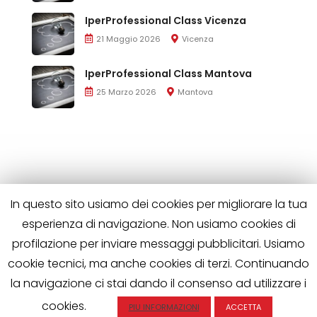
IperProfessional Class Vicenza
21 Maggio 2026
Vicenza
IperProfessional Class Mantova
25 Marzo 2026
Mantova
In questo sito usiamo dei cookies per migliorare la tua
esperienza di navigazione. Non usiamo cookies di
profilazione per inviare messaggi pubblicitari. Usiamo
cookie tecnici, ma anche cookies di terzi. Continuando
la navigazione ci stai dando il consenso ad utilizzare i
Iperprofessional è di proprietà di Wild Horses S.R.L.
P.IVA 02563510508 | Tutti i diritti riservati
cookies.
PIU INFORMAZIONI
ACCETTA