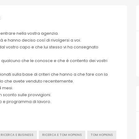
:
 entrare nella vostra agenzia.
 e hanno deciso così di rivolgersi a voi.
o dal vostro capo e che lui stesso vi ha consegnato
qualcuno che le conosce e che è contento dei vostri
onati sulla base di criteri che hanno a che fare con la
ello che avete venduto recentemente.
4 mesi.
 sconto sulle provvigioni.
zio e programma di lavoro.
RICERCA E BUSINESS
RICERCA E TOM HOPKINS
TOM HOPKINS