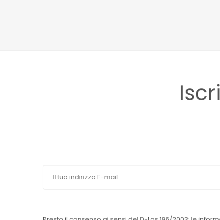
Iscr
Presto il consenso ai sensi del D-Lgs 196/2003: le inform