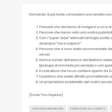
Domanda: è più facile concludere una vendita con
Passanti che decidono di rivolgersi a voi e di
Persone che hanno visto una vostra pubblicità
Con i “super-lead” elencati nel foglio scritt
dicendovi “Vai e colpisci!”
Persone che vi sono state raccomandate da 
servizi.
Nomi e numeri dell’elenco del telefono selezi
tipologia di immobile più venduta o con qu
Il costruttore che ha un cantiere aperto da 2
Il pubblico che avete attratto promettendo un
Un proprietario soddisfatto del vostro servi
[Fonte Tom Hopkins]
COACHING IMMOBILIARE
FORMAZIONE ALLA VENDITA