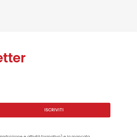
tter
ISCRIVITI
inistrazione e attività formativa) e la mancata