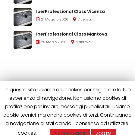
IperProfessional Class Vicenza
21 Maggio 2026
Vicenza
IperProfessional Class Mantova
25 Marzo 2026
Mantova
In questo sito usiamo dei cookies per migliorare la tua
esperienza di navigazione. Non usiamo cookies di
profilazione per inviare messaggi pubblicitari. Usiamo
cookie tecnici, ma anche cookies di terzi. Continuando
la navigazione ci stai dando il consenso ad utilizzare i
Iperprofessional è di proprietà di Wild Horses S.R.L.
P.IVA 02563510508 | Tutti i diritti riservati
cookies.
PIU INFORMAZIONI
ACCETTA