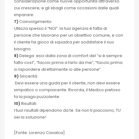
considerazione come nuove opportunità attraverso
cui crescere, e gli sbagli come occasioni dalle quali
imparare.
7)
Coinvolgimento
Utilizza spesso il “NOI”: la tua agenzia è fatta di
persone che lavorano per un obiettivo comune, e con
il cliente fai gioco di squadra per soddisfare il suo
bisogno.
8)
Delega: esci dalla zona di comfort del “si è sempre
fatto così”, “faccio prima a farlo da me”, “faccio prima
a rispondere direttamente io alle persone”.
9)
Sincerità
Devi essere una guida per il cliente, non devi essere
simpatico o compiacente. Ricorda, il Medico pietoso
fa la piaga puzzolente.
10)
Risultati
I tuoi risultati dipendono da te. Se non ti piacciono, TU
sei la soluzione!
[Fonte: Lorenzo Cavalca]