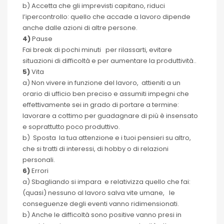
b) Accetta che gli imprevisti capitano, riduci
l’ipercontrollo: quello che accade a lavoro dipende
anche dalle azioni di altre persone.
4)
Pause
Fai break di pochi minuti per rilassarti, evitare
situazioni di difficoltà e per aumentare la produttività..
5)
Vita
a) Non vivere in funzione del lavoro, attieniti a un
orario di ufficio ben preciso e assumiti impegni che
effettivamente sei in grado di portare a termine:
lavorare a cottimo per guadagnare di più è insensato
e soprattutto poco produttivo.
b) Sposta la tua attenzione e i tuoi pensieri su altro,
che si tratti di interessi, di hobby o di relazioni
personali.
6)
Errori
a) Sbagliando si impara e relativizza quello che fai:
(quasi) nessuno al lavoro salva vite umane, le
conseguenze degli eventi vanno ridimensionati.
b) Anche le difficoltà sono positive vanno presi in