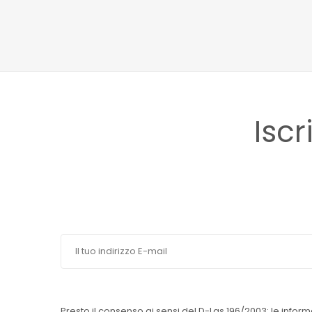
Iscr
Presto il consenso ai sensi del D-Lgs 196/2003: le inform