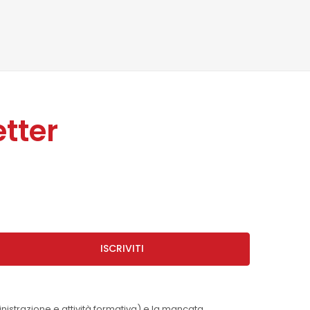
tter
ISCRIVITI
inistrazione e attività formativa) e la mancata