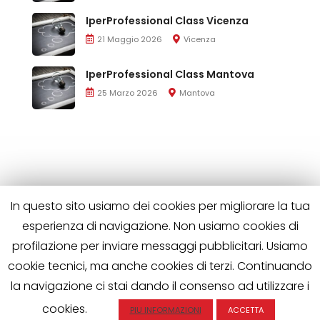
IperProfessional Class Vicenza
21 Maggio 2026
Vicenza
IperProfessional Class Mantova
25 Marzo 2026
Mantova
In questo sito usiamo dei cookies per migliorare la tua
esperienza di navigazione. Non usiamo cookies di
profilazione per inviare messaggi pubblicitari. Usiamo
cookie tecnici, ma anche cookies di terzi. Continuando
la navigazione ci stai dando il consenso ad utilizzare i
Iperprofessional è di proprietà di Wild Horses S.R.L.
P.IVA 02563510508 | Tutti i diritti riservati
cookies.
PIU INFORMAZIONI
ACCETTA