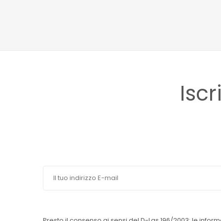
Iscr
Presto il consenso ai sensi del D-Lgs 196/2003: le inform