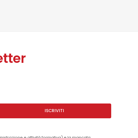
tter
ISCRIVITI
inistrazione e attività formativa) e la mancata