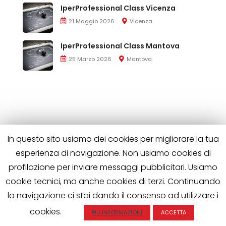
IperProfessional Class Vicenza
21 Maggio 2026
Vicenza
IperProfessional Class Mantova
25 Marzo 2026
Mantova
In questo sito usiamo dei cookies per migliorare la tua
esperienza di navigazione. Non usiamo cookies di
profilazione per inviare messaggi pubblicitari. Usiamo
cookie tecnici, ma anche cookies di terzi. Continuando
la navigazione ci stai dando il consenso ad utilizzare i
Iperprofessional è di proprietà di Wild Horses S.R.L.
P.IVA 02563510508 | Tutti i diritti riservati
cookies.
PIU INFORMAZIONI
ACCETTA