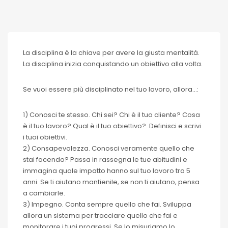
La disciplina è la chiave per avere la giusta mentalità.
La disciplina inizia conquistando un obiettivo alla volta.
Se vuoi essere più disciplinato nel tuo lavoro, allora…:
1) Conosci te stesso. Chi sei? Chi è il tuo cliente? Cosa
è il tuo lavoro? Qual è il tuo obiettivo? Definisci e scrivi
i tuoi obiettivi.
2) Consapevolezza. Conosci veramente quello che
stai facendo? Passa in rassegna le tue abitudini e
immagina quale impatto hanno sul tuo lavoro tra 5
anni. Se ti aiutano mantienile, se non ti aiutano, pensa
a cambiarle.
3) Impegno. Conta sempre quello che fai. Sviluppa
allora un sistema per tracciare quello che fai e
monitorare i tuoi progressi. Se lo misuriamo lo