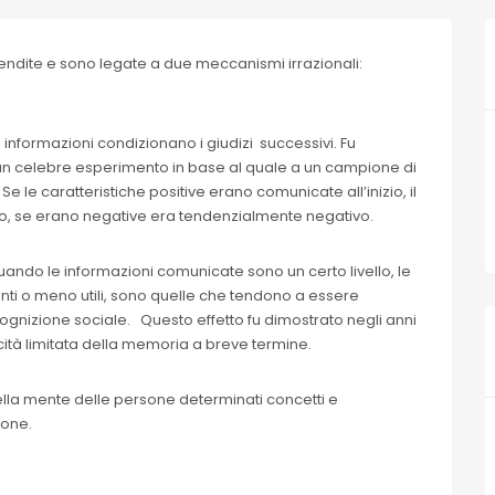
e vendite e sono legate a due meccanismi irrazionali:
 informazioni condizionano i giudizi successivi. Fu
 un celebre esperimento in base al quale a un campione di
 le caratteristiche positive erano comunicate all’inizio, il
vo, se erano negative era tendenzialmente negativo.
quando le informazioni comunicate sono un certo livello, le
nti o meno utili, sono quelle che tendono a essere
cognizione sociale. Questo effetto fu dimostrato negli anni
acità limitata della memoria a breve termine.
nella mente delle persone determinati concetti e
ione.