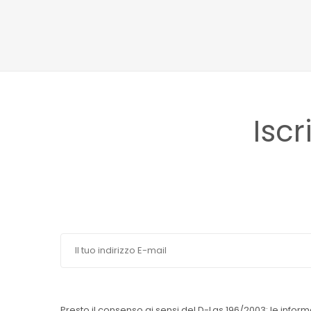
Iscr
Presto il consenso ai sensi del D-Lgs 196/2003: le inform