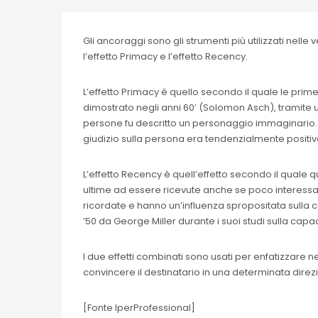
Gli ancoraggi sono gli strumenti più utilizzati nell
l’effetto Primacy e l’effetto Recency.
L’effetto Primacy è quello secondo il quale le prime
dimostrato negli anni 60′ (Solomon Asch), tramite
persone fu descritto un personaggio immaginario. Se
giudizio sulla persona era tendenzialmente positi
L’effetto Recency è quell’effetto secondo il quale 
ultime ad essere ricevute anche se poco interessa
ricordate e hanno un’influenza spropositata sulla 
’50 da George Miller durante i suoi studi sulla cap
I due effetti combinati sono usati per enfatizzare 
convincere il destinatario in una determinata direz
[Fonte IperProfessional]