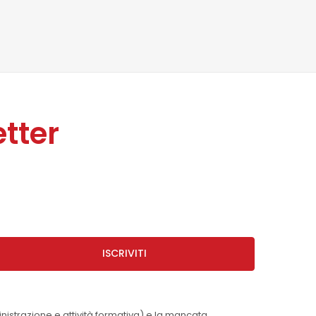
tter
ISCRIVITI
inistrazione e attività formativa) e la mancata