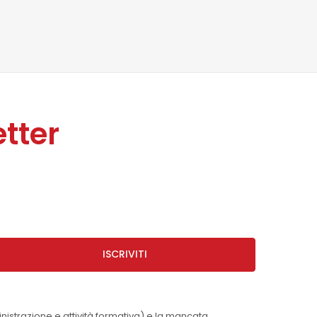
tter
ISCRIVITI
inistrazione e attività formativa) e la mancata