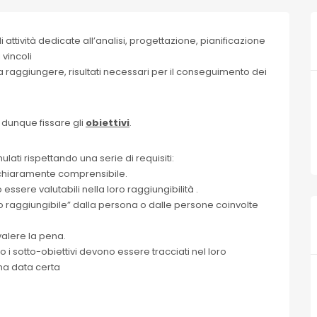
i attività dedicate all’analisi, progettazione, pianificazione
 vincoli
da raggiungere, risultati necessari per il conseguimento dei
 dunque fissare gli
obiettivi
.
ulati rispettando una serie di requisiti:
e chiaramente comprensibile.
 essere valutabili nella loro raggiungibilità .
to raggiungibile” dalla persona o dalle persone coinvolte
valere la pena.
, o i sotto-obiettivi devono essere tracciati nel loro
na data certa