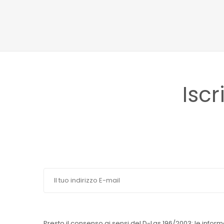
Iscr
Presto il consenso ai sensi del D-Lgs 196/2003: le inform