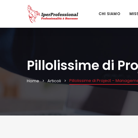
CHI SIAMO
MIS
Pillolissime di 
Pillolissime di Project – Managem
Home
Articoli