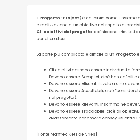
Il
Progetto
(
Project
) è definibile come l’insieme d
e realizzazione di un obiettivo nel rispetto di precisi
Gli obiettivi del progetto
definiscono i risultati 
benefici attesi.
La parte più complicata e difficile di un
Progetto
è
Gli obiettivi possono essere individuati e form
Devono essere
S
emplici, cioè ben definiti 
Devono essere
M
isurabili, vale a dire devono
Devono essere
A
ccettabili, cioè “considera
nel progetto).
Devono essere
R
ilevanti, insomma ne deve 
Devono essere
T
racciabile: cioè gli obiettivi
avanzamento per essere conseguiti entro u
[Fonte Manfred Kets de Vries]