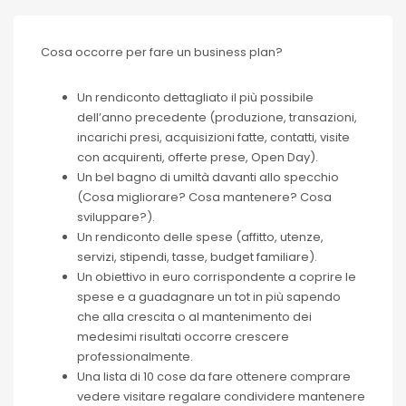
Cosa occorre per fare un business plan?
Un rendiconto dettagliato il più possibile
dell’anno precedente (produzione, transazioni,
incarichi presi, acquisizioni fatte, contatti, visite
con acquirenti, offerte prese, Open Day).
Un bel bagno di umiltà davanti allo specchio
(Cosa migliorare? Cosa mantenere? Cosa
sviluppare?).
Un rendiconto delle spese (affitto, utenze,
servizi, stipendi, tasse, budget familiare).
Un obiettivo in euro corrispondente a coprire le
spese e a guadagnare un tot in più sapendo
che alla crescita o al mantenimento dei
medesimi risultati occorre crescere
professionalmente.
Una lista di 10 cose da fare ottenere comprare
vedere visitare regalare condividere mantenere