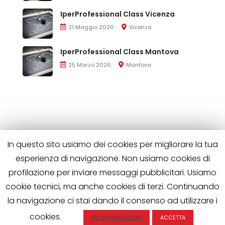
IperProfessional Class Vicenza
21 Maggio 2026
Vicenza
IperProfessional Class Mantova
25 Marzo 2026
Mantova
In questo sito usiamo dei cookies per migliorare la tua
esperienza di navigazione. Non usiamo cookies di
profilazione per inviare messaggi pubblicitari. Usiamo
cookie tecnici, ma anche cookies di terzi. Continuando
la navigazione ci stai dando il consenso ad utilizzare i
Iperprofessional è di proprietà di Wild Horses S.R.L.
P.IVA 02563510508 | Tutti i diritti riservati
cookies.
PIU INFORMAZIONI
ACCETTA