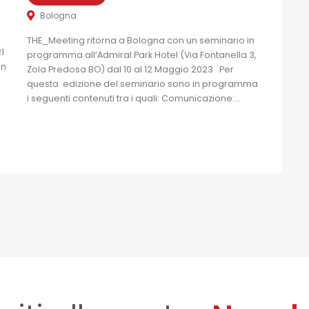
Bologna
THE_Meeting ritorna a Bologna con un seminario in
1
programma all’Admiral Park Hotel (Via Fontanella 3,
on
Zola Predosa BO) dal 10 al 12 Maggio 2023 Per
questa edizione del seminario sono in programma
i seguenti contenuti tra i quali: Comunicazione:...