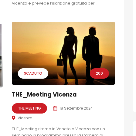
Vicenza e prevede l’iscrizione gratuita per...
SCADUTO
200
THE_Meeting Vicenza
THE MEETING
18 Settembre 2024
Vicenza
THE_Meeting ritorna in Veneto a Vicenza con un
seminario in programma presso la Camera di