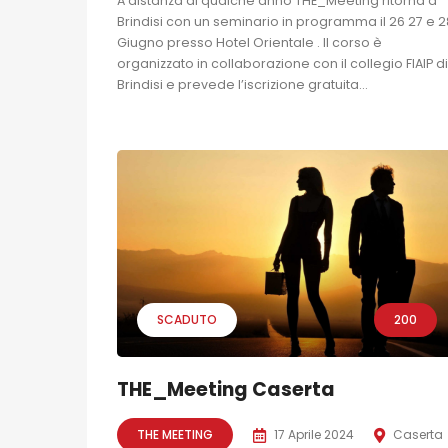
A distanza di qualche anno THE_Meeting ritorna a
Brindisi con un seminario in programma il 26 27 e 2
Giugno presso Hotel Orientale . Il corso è
organizzato in collaborazione con il collegio FIAIP di
Brindisi e prevede l’iscrizione gratuita...
SCADUTO
200
THE_Meeting Caserta
THE MEETING
17 Aprile 2024
Caserta