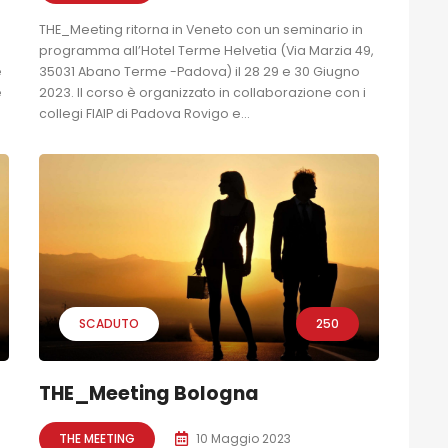
THE_Meeting ritorna in Veneto con un seminario in
programma all’Hotel Terme Helvetia (Via Marzia 49,
e
35031 Abano Terme -Padova) il 28 29 e 30 Giugno
e
2023. Il corso è organizzato in collaborazione con i
collegi FIAIP di Padova Rovigo e...
SCADUTO
250
THE_Meeting Bologna
THE MEETING
10 Maggio 2023