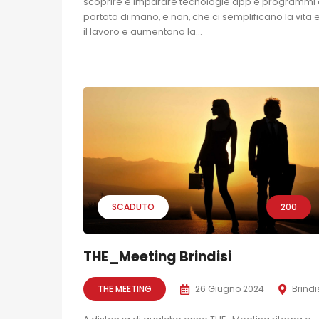
scoprire e imparare tecnologie app e programmi 
portata di mano, e non, che ci semplificano la vita 
il lavoro e aumentano la...
SCADUTO
200
THE_Meeting Brindisi
THE MEETING
26 Giugno 2024
Brindi