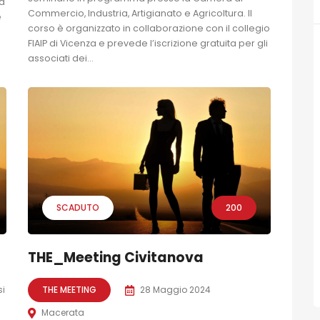
a
Commercio, Industria, Artigianato e Agricoltura. Il
e
corso è organizzato in collaborazione con il collegio
FIAIP di Vicenza e prevede l’iscrizione gratuita per gli
associati dei...
SCADUTO
200
THE_Meeting Civitanova
si
THE MEETING
28 Maggio 2024
Macerata