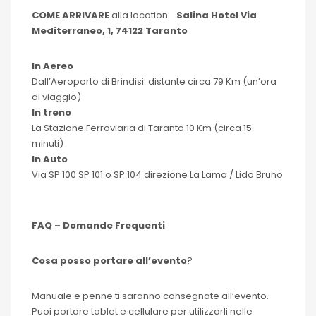
COME ARRIVARE
alla location:
Salina Hotel Via
Mediterraneo, 1, 74122 Taranto
In Aereo
Dall’Aeroporto di Brindisi: distante circa 79 Km (un’ora
di viaggio)
In treno
La Stazione Ferroviaria di Taranto 10 Km (circa 15
minuti)
In Auto
Via SP 100 SP 101 o SP 104 direzione La Lama / Lido Bruno
FAQ – Domande Frequenti
Cosa posso portare all’evento
?
Manuale e penne ti saranno consegnate all’evento.
Puoi portare tablet e cellulare per utilizzarli nelle