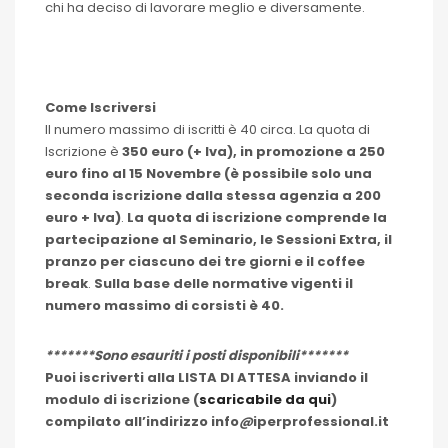
chi ha deciso di lavorare meglio e diversamente.
Come Iscriversi
Il numero massimo di iscritti è 40 circa. La quota di
Iscrizione è
350 euro (+ Iva), in promozione a 250
euro fino al 15 Novembre (è possibile solo una
seconda iscrizione dalla stessa agenzia a 200
euro + Iva)
.
La quota di iscrizione comprende la
partecipazione al Seminario, le Sessioni Extra, il
pranzo per ciascuno dei tre giorni e il coffee
break
.
Sulla base delle normative vigenti il
numero massimo di corsisti è 40.
*******Sono esauriti i posti disponibili*******
Puoi iscriverti alla LISTA DI ATTESA inviando il
modulo di iscrizione (
scaricabile da qui
)
compilato all’indirizzo info
@
iperprofessional.it