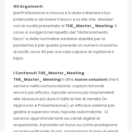
Gli Argomenti
IperProfessional si rinnova e ti aiuta a liberare il tuo
potenziale e ad avere il lavoro e la vita che desideri
con le novità presentate al
THE_Master_ Meeting.
Il
corso si svolgerà nel rispetto del “distanziamento
fisico” e delle normative sanitarie stabilite per la
pandemia e per questo prevede un numero massimo
di iscritti, circa 40 per una sala capace di ospitarne il
triplo.
I Contenuti THE_Master_Meeting
THE_Master_ Meeting
ti offre
nuove soluzioni
che ti
servono nella comunicazione: copioni rinnovati
ancora più efficaci, risposte ancora più sorprendenti
alle obiezioni più dure in tutte le fasi di vendita (in
Approccio e Presentazione), un efficace sistema per
gestire e superare rinvii, risposte automatiche. Ci
saranno approfondimenti sui canali digitali di
acquisizione, è previsto un focus su come predisporre
un piano editoriale di una programma di invio di email