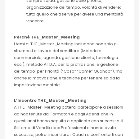
sempre salda: gestione delle priorità,
organizzazione del tempo, volontà di vendere:
tutto quello che ti serve per avere una mentalità
vincente.
Perché THE_Master_Meeting
I temi di THE_Master_Meeting includono non solo gli
strumenti di lavoro del venditore (Materiale
commerciale, agenda, gestione cliente, tecnologia
ecc.), metodo A.I.D.A. per la profilazione, e gestione
del tempo per Priorità (“Cosa” “Come” Quando”), ma
anche la motivazione e tecniche per tenere salda la
impostazione mentale.
L’Incontro THE_Master_Meeting
A THE_Master_Meeting poterai partecipare a sessioni
ad hoc tenute dai Formatori e dagli Agenti che in
questi anni hanno seguito e applicato con successo il
Sistema di Vendita IperProfessional e hanno avuto
successo, potrai incontrare i Coach e confrontarti con