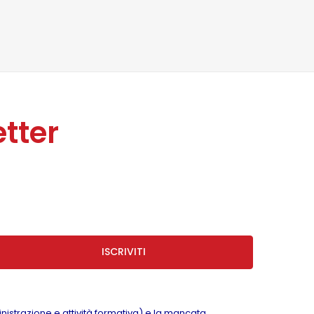
tter
ISCRIVITI
inistrazione e attività formativa) e la mancata