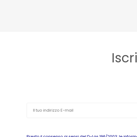
Iscr
Presto il consenso ai sensi del D-Lgs 196/2003: le inform