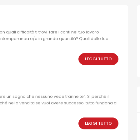
n quali difficoltà ti trovi fare i conti nel tuo lavoro
 contemporanea e/o in grande quantità? Quali delle tue
LEGGI TUTTO
zzare un sogno che nessuno vede tranne te”. Si perché il
ché nella vendita se vuoi avere successo tutto funziona al
LEGGI TUTTO