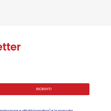
tter
ISCRIVITI
inistrazione e attività formativa) e la mancata