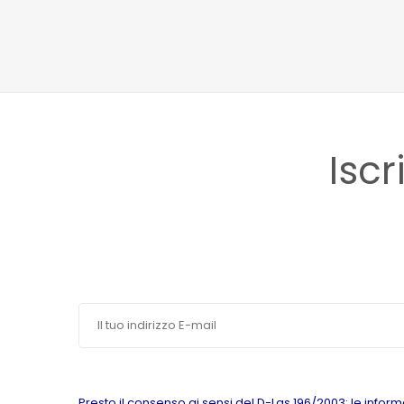
Iscr
Presto il consenso ai sensi del D-Lgs 196/2003: le inform