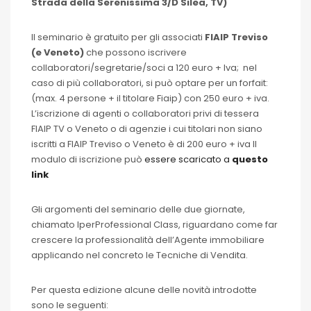
Strada della Serenissima 3/D Silea, TV)
Il seminario è gratuito per gli associati
FIAIP Treviso
(e Veneto)
che possono iscrivere
collaboratori/segretarie/soci a 120 euro + Iva; nel
caso di più collaboratori, si può optare per un forfait:
(max. 4 persone + il titolare Fiaip) con 250 euro + iva.
L’iscrizione di agenti o collaboratori privi di tessera
FIAIP TV o Veneto o di agenzie i cui titolari non siano
iscritti a FIAIP Treviso o Veneto è di 200 euro + iva Il
modulo di iscrizione può
essere scaricato a
q
u
esto
link
Gli argomenti del seminario delle due giornate,
chiamato IperProfessional Class, riguardano come far
crescere la professionalità dell’Agente immobiliare
applicando nel concreto le Tecniche di Vendita.
Per questa edizione alcune delle novità introdotte
sono le seguenti: