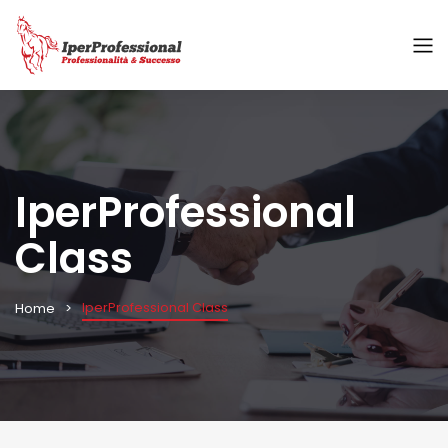
IperProfessional
Class
IperProfessional Class
Home