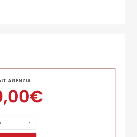
IT AGENZIA
0,00
€
à