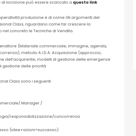
lo di iscrizione può essere scaricato a
questo link
, operatività produzione e di come Gli argomenti del
sional Class, riguardano come far crescere la
 nel concreto le Tecniche di Vendita.
el venditore (Materiale commerciale, immagine, agenda,
ncorrenza), metodo A.I.D.A. Acquisizione (approccio,
zione dell’acquirente, modelli di gestione delle emergenze
 gestione delle priorità
ional Class sono i seguenti
ommerciale/ Manager /
ogia/responsabilizzazione/concorrenza
ccesso (idee+azioni=successo)