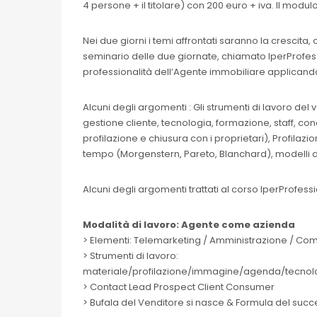
4 persone + il titolare) con 200 euro + iva. Il modu
Nei due giorni i temi affrontati saranno la crescita
seminario delle due giornate, chiamato IperProfes
professionalità dell’Agente immobiliare applicando
Alcuni degli argomenti : Gli strumenti di lavoro d
gestione cliente, tecnologia, formazione, staff, co
profilazione e chiusura con i proprietari), Profila
tempo (Morgenstern, Pareto, Blanchard), modelli di
Alcuni degli argomenti trattati al corso IperProfess
Modalità di lavoro: Agente come azienda
> Elementi: Telemarketing / Amministrazione / C
> Strumenti di lavoro:
materiale/profilazione/immagine/agenda/tecnol
> Contact Lead Prospect Client Consumer
> Bufala del Venditore si nasce & Formula del su