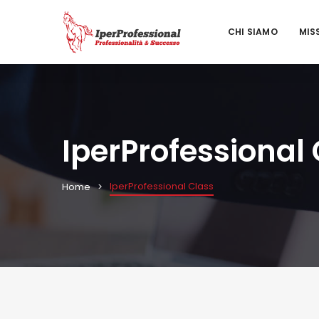
CHI SIAMO
MIS
IperProfessional
IperProfessional Class
Home