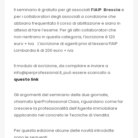
Il seminario è gratuito per gli associati
FIAIP Brescia
e
per i collaboratori degli associati a condizione che
abbiano frequentato il corso di abilitazione e siano in
attesa di fare l’esame. Per gli altri collaboratori che
non rientrano in questa categoria, l’iscrizione è 120
euro + Iva. L’iscrizione di agenti privi di tessera FIAIP
Lombardia è di 200 euro + iva.
Il modulo di iscrizione, da compilare e inviare a
info@iperprofessional.it, può essere scaricato a
q
u
e
sto
link
Gli argomenti del seminario delle due giornate,
chiamato IperProfessional Class, riguardano come far
crescere la professionalità dell’Agente immobiliare
applicando nel concreto le Tecniche di Vendita.
Per questa edizione alcune delle novità introdotte
sono le seguenti: